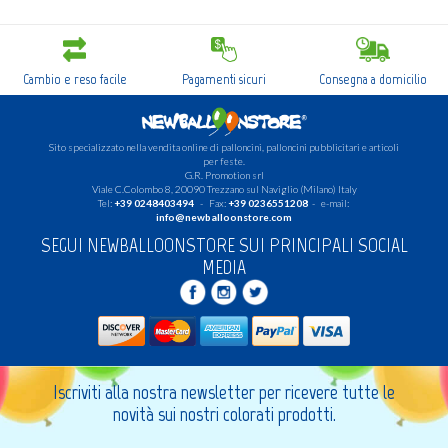
Cambio e reso facile
Pagamenti sicuri
Consegna a domicilio
Sito specializzato nella vendita online di palloncini, palloncini pubblicitari e articoli
per feste.
G.R. Promotion srl
Viale C.Colombo 8, 20090 Trezzano sul Naviglio (Milano) Italy
Tel:
+39 0248403494
- Fax:
+39 0236551208
- e-mail:
info@newballoonstore.com
SEGUI NEWBALLOONSTORE SUI PRINCIPALI SOCIAL
MEDIA
Iscriviti alla nostra newsletter per ricevere tutte le
novità sui nostri colorati prodotti.