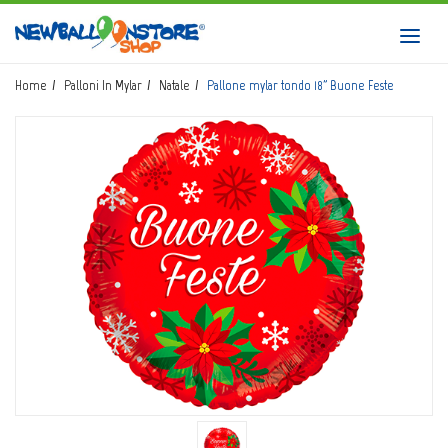
HOME
Toggl
navig
SHOP
Home
Palloni In Mylar
Natale
Pallone mylar tondo 18" Buone Feste
CATALOGO
CHI SIAMO
CORSI BALLOON ART
INVIO LOGO
CONTATTI
EVENTI NBS