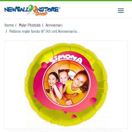
HOME
Toggl
navig
SHOP
Home
Mylar Photolab
Anniversari
Pallone mylar tondo 18" (45 cm) Anniversario…
CATALOGO
CHI SIAMO
CORSI BALLOON ART
INVIO LOGO
CONTATTI
EVENTI NBS