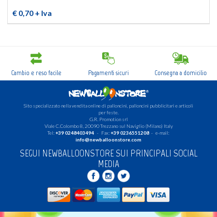
€ 0,70
+ Iva
Cambio e reso facile
Pagamenti sicuri
Consegna a domicilio
Sito specializzato nella vendita online di palloncini, palloncini pubblicitari e articoli
per feste.
G.R. Promotion srl
Viale C.Colombo 8, 20090 Trezzano sul Naviglio (Milano) Italy
Tel:
+39 0248403494
- Fax:
+39 0236551208
- e-mail:
info@newballoonstore.com
SEGUI NEWBALLOONSTORE SUI PRINCIPALI SOCIAL
MEDIA