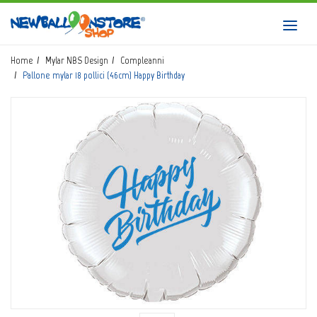
HOME
Toggl
navig
SHOP
Home
Mylar NBS Design
Compleanni
Pallone mylar 18 pollici (46cm) Happy Birthday
CATALOGO
CHI SIAMO
CORSI BALLOON ART
INVIO LOGO
CONTATTI
EVENTI NBS