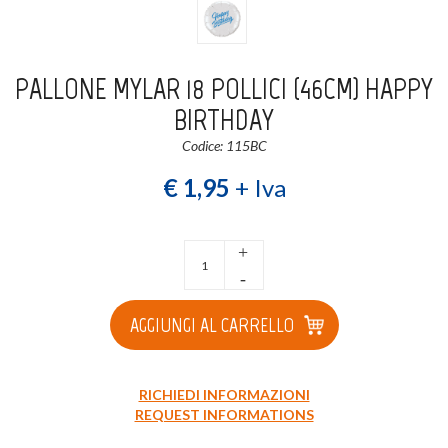
Login
Registrati
PALLONE MYLAR 18 POLLICI (46CM) HAPPY
Wishlist
0
BIRTHDAY
Codice: 115BC
€ 1,95
+ Iva
+
-
AGGIUNGI AL CARRELLO
RICHIEDI INFORMAZIONI
REQUEST INFORMATIONS