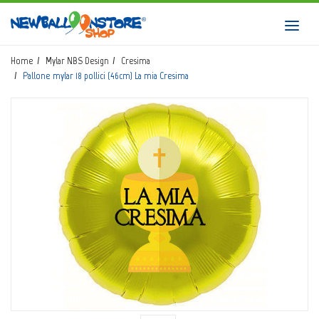
HOME
Toggl
navig
SHOP
Home
Mylar NBS Design
Cresima
Pallone mylar 18 pollici (46cm) La mia Cresima
CATALOGO
CHI SIAMO
CORSI BALLOON ART
INVIO LOGO
CONTATTI
EVENTI NBS