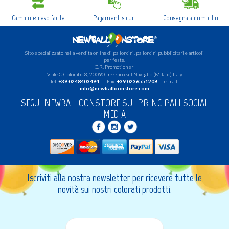
Cambio e reso facile
Pagamenti sicuri
Consegna a domicilio
Sito specializzato nella vendita online di palloncini, palloncini pubblicitari e articoli
per feste.
G.R. Promotion srl
Viale C.Colombo 8, 20090 Trezzano sul Naviglio (Milano) Italy
Tel:
+39 0248403494
- Fax:
+39 0236551208
- e-mail:
info@newballoonstore.com
SEGUI NEWBALLOONSTORE SUI PRINCIPALI SOCIAL
MEDIA
Iscriviti alla nostra newsletter per ricevere tutte le
novità sui nostri colorati prodotti.