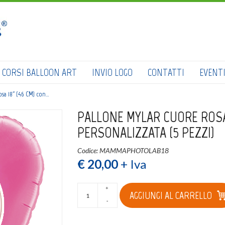
HOME
SHOP
CATALOGO
CORSI BALLOON ART
INVIO LOGO
CONTATTI
EVENT
CHI SIAMO
sa 18" (46 CM) con…
CORSI BALLOON ART
PALLONE MYLAR CUORE ROSA 
PERSONALIZZATA (5 PEZZI)
INVIO LOGO
Codice: MAMMAPHOTOLAB18
CONTATTI
€ 20,00
+ Iva
EVENTI NBS
+
AGGIUNGI AL CARRELLO
-