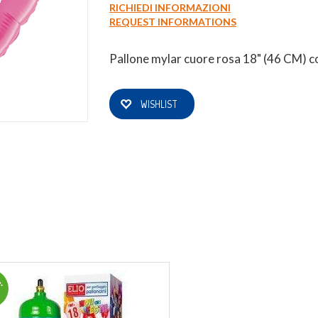
RICHIEDI INFORMAZIONI
REQUEST INFORMATIONS
0
Login
Registrati
Wishlist
Pallone mylar cuore rosa 18" (46 CM) co
WISHLIST
!