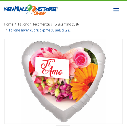
HOME
Toggl
navig
SHOP
Home
Palloncini Ricorrenze
S.Valentino 2026
Pallone mylar cuore gigante 36 pollici (92…
CATALOGO
CHI SIAMO
CORSI BALLOON ART
INVIO LOGO
CONTATTI
EVENTI NBS