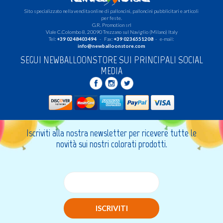
Sito specializzato nella vendita online di palloncini, palloncini pubblicitari e articoli
per feste.
G.R. Promotion srl
Viale C.Colombo 8, 20090 Trezzano sul Naviglio (Milano) Italy
Tel:
+39 0248403494
- Fax:
+39 0236551208
- e-mail:
info@newballoonstore.com
SEGUI NEWBALLOONSTORE SUI PRINCIPALI SOCIAL
MEDIA
Iscriviti alla nostra newsletter per ricevere tutte le
novità sui nostri colorati prodotti.
ISCRIVITI