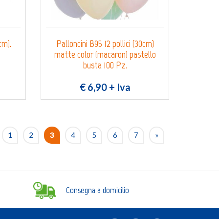
 cm).
Palloncini B95 12 pollici (30cm)
matte color (macaron) pastello
busta 100 Pz.
€ 6,90
+ Iva
1
2
3
4
5
6
7
»
Consegna a domicilio