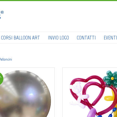
HOME
SHOP
CATALOGO
CORSI BALLOON ART
INVIO LOGO
CONTATTI
EVENT
CHI SIAMO
CORSI BALLOON ART
Palloncini
INVIO LOGO
!
CONTATTI
EVENTI NBS