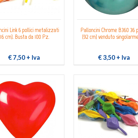
ncini Link 6 pollici metalizzati
Palloncini Chrome B360 36 po
(16 cm). Busta da 100 Pz.
(92 cm) venduto singolarm
€ 7,50
+ Iva
€ 3,50
+ Iva