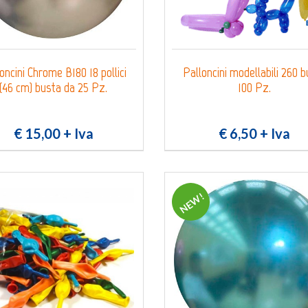
0
Login
Registrati
Wishlist
oncini Chrome B180 18 pollici
Palloncini modellabili 260 
(46 cm) busta da 25 Pz.
100 Pz.
€ 15,00
+ Iva
€ 6,50
+ Iva
NEW!