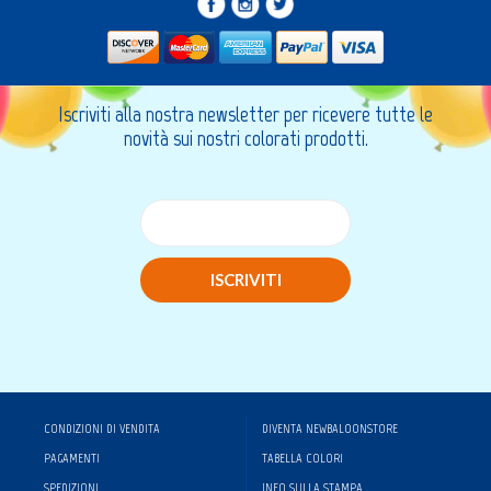
Login
Registrati
Wishlist
0
Iscriviti alla nostra newsletter per ricevere tutte le
novità sui nostri colorati prodotti.
ISCRIVITI
CONDIZIONI DI VENDITA
DIVENTA NEWBALOONSTORE
PAGAMENTI
TABELLA COLORI
SPEDIZIONI
INFO SULLA STAMPA