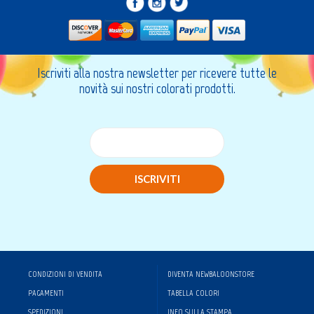
Login
Registrati
Wishlist
0
Iscriviti alla nostra newsletter per ricevere tutte le
novità sui nostri colorati prodotti.
ISCRIVITI
CONDIZIONI DI VENDITA
DIVENTA NEWBALOONSTORE
PAGAMENTI
TABELLA COLORI
SPEDIZIONI
INFO SULLA STAMPA