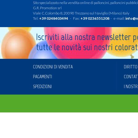
Sito specializzato nella vendita online di palloncini, palloncini pubblicit
G.R. Promotion srl
Viale C.Colombo 8, 20090 Trezzano sul Naviglio (Milano) Italy
Tel:
+39 0248403494
- Fax:
+39 0236551208
- e-mail:
info@n
Iscriviti alla nostra newsletter 
tutte le novità sui nostri colorat
CONDIZIONI DI VENDITA
DIRITTO
PAGAMENTI
CONTAT
SPEDIZIONI
I NOSTR