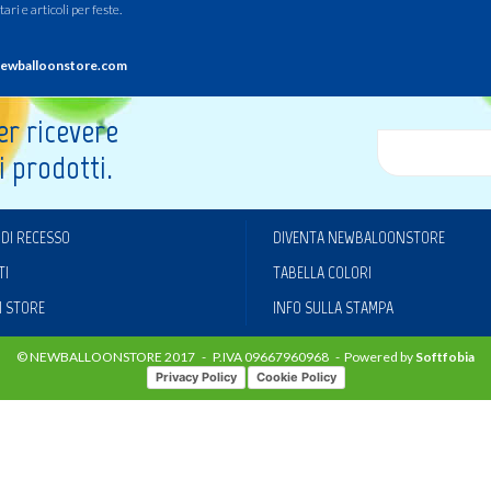
ari e articoli per feste.
0
Login
Registrati
ewballoonstore.com
Wishlist
per ricevere
i prodotti.
 DI RECESSO
DIVENTA NEWBALOONSTORE
TI
TABELLA COLORI
I STORE
INFO SULLA STAMPA
© NEWBALLOONSTORE 2017 - P.IVA 09667960968 - Powered by
Softfobia
Privacy Policy
Cookie Policy