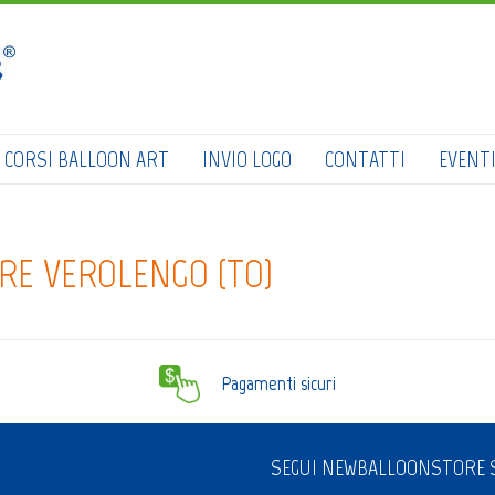
HOME
SHOP
CATALOGO
CORSI BALLOON ART
INVIO LOGO
CONTATTI
EVENT
CHI SIAMO
CORSI BALLOON ART
E VEROLENGO (TO)
INVIO LOGO
CONTATTI
EVENTI NBS
Pagamenti sicuri
SEGUI NEWBALLOONSTORE S