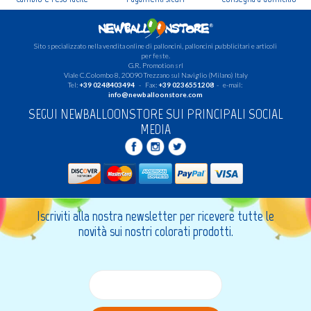
Sito specializzato nella vendita online di palloncini, palloncini pubblicitari e articoli
per feste.
G.R. Promotion srl
Viale C.Colombo 8, 20090 Trezzano sul Naviglio (Milano) Italy
Tel:
+39 0248403494
- Fax:
+39 0236551208
- e-mail:
info@newballoonstore.com
SEGUI NEWBALLOONSTORE SUI PRINCIPALI SOCIAL
MEDIA
Iscriviti alla nostra newsletter per ricevere tutte le
novità sui nostri colorati prodotti.