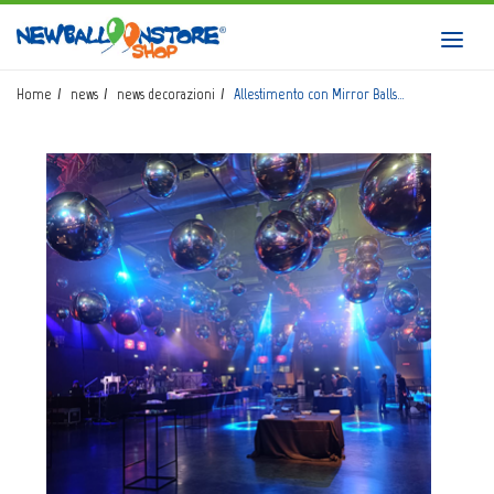
HOME
Toggl
navig
SHOP
Home
news
news decorazioni
Allestimento con Mirror Balls…
CATALOGO
CHI SIAMO
CORSI BALLOON ART
INVIO LOGO
CONTATTI
EVENTI NBS