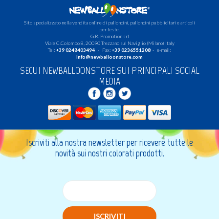
Sito specializzato nella vendita online di palloncini, palloncini pubblicitari e articoli
per feste.
G.R. Promotion srl
Viale C.Colombo 8, 20090 Trezzano sul Naviglio (Milano) Italy
Tel:
+39 0248403494
- Fax:
+39 0236551208
- e-mail:
info@newballoonstore.com
SEGUI NEWBALLOONSTORE SUI PRINCIPALI SOCIAL
MEDIA
Iscriviti alla nostra newsletter per ricevere tutte le
novità sui nostri colorati prodotti.
ISCRIVITI