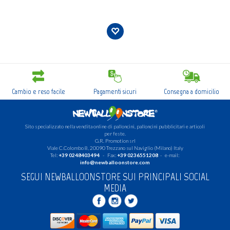
Cambio e reso facile
Pagamenti sicuri
Consegna a domicilio
Sito specializzato nella vendita online di palloncini, palloncini pubblicitari e articoli
per feste.
G.R. Promotion srl
Viale C.Colombo 8, 20090 Trezzano sul Naviglio (Milano) Italy
Tel:
+39 0248403494
- Fax:
+39 0236551208
- e-mail:
info@newballoonstore.com
SEGUI NEWBALLOONSTORE SUI PRINCIPALI SOCIAL
MEDIA