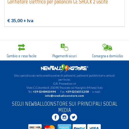
Gonfiatore Elettrico per palloncini GE SHOCK 2 uscite
€ 35,00
+ Iva
Cambio e reso facile
Pagamenti sicuri
Consegna a domicilio
Sito specializzato nella vendita online di palloncini, palloncini pubblicitari e articoli
per feste.
G.R. Promotion srl
Viale C.Colombo 8, 20090 Trezzano sul Naviglio (Milano) Italy
Tel:
+39 0248403494
- Fax:
+39 0236551208
- e-mail:
info@newballoonstore.com
SEGUI NEWBALLOONSTORE SUI PRINCIPALI SOCIAL
MEDIA