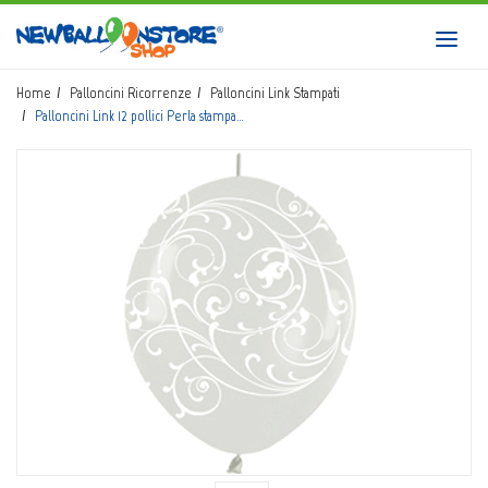
HOME
Toggl
navig
SHOP
Home
Palloncini Ricorrenze
Palloncini Link Stampati
Palloncini Link 12 pollici Perla stampa…
CATALOGO
CHI SIAMO
CORSI BALLOON ART
INVIO LOGO
CONTATTI
EVENTI NBS