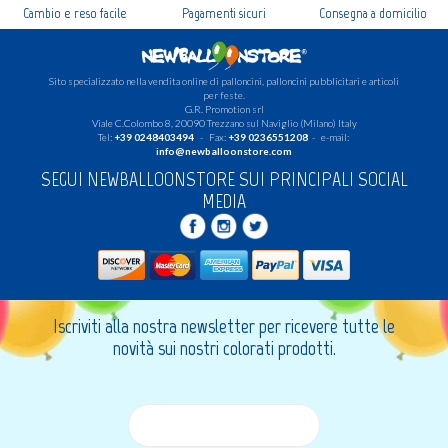
Cambio e reso facile
Pagamenti sicuri
Consegna a domicilio
Sito specializzato nella vendita online di palloncini, palloncini pubblicitari e articoli
per feste.
G.R. Promotion srl
Viale C.Colombo 8, 20090 Trezzano sul Naviglio (Milano) Italy
Tel:
+39 0248403494
- Fax:
+39 0236551208
- e-mail:
info@newballoonstore.com
SEGUI NEWBALLOONSTORE SUI PRINCIPALI SOCIAL
MEDIA
Iscriviti alla nostra newsletter per ricevere tutte le
novità sui nostri colorati prodotti.