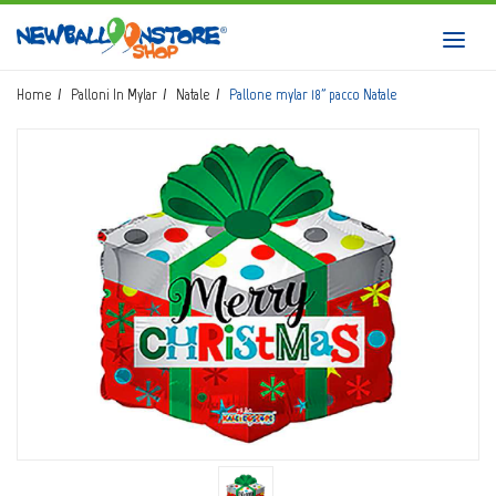
HOME
Toggl
navig
SHOP
Home
Palloni In Mylar
Natale
Pallone mylar 18" pacco Natale
CATALOGO
CHI SIAMO
CORSI BALLOON ART
INVIO LOGO
CONTATTI
EVENTI NBS