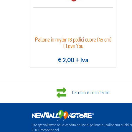
Pallone in mylar 18 pollici cuore (46 cm)
I Love You
€ 2,00
+ Iva
Cambio e reso facile
Sito specializzato nella vendita online di palloncini, palloncini pubblicit
G.R. Promotion srl