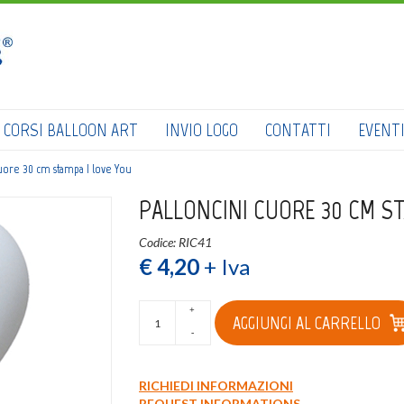
HOME
SHOP
CATALOGO
CORSI BALLOON ART
INVIO LOGO
CONTATTI
EVENT
CHI SIAMO
cuore 30 cm stampa I love You
CORSI BALLOON ART
PALLONCINI CUORE 30 CM ST
INVIO LOGO
Codice: RIC41
€ 4,20
+ Iva
CONTATTI
EVENTI NBS
+
AGGIUNGI AL CARRELLO
-
RICHIEDI INFORMAZIONI
REQUEST INFORMATIONS