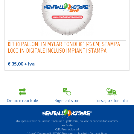
KIT 10 PALLONI IN MYLAR TONDI 18" (45 CM) STAMPA
LOGO IN DIGITALE INCLUSO IMPIANTI STAMPA
€ 35,00
+ Iva
Cambio e reso facile
Pagamenti sicuri
Consegna a domicilio
Sito specializzato nella vendita online di palloncini, palloncini pubblicitari e articoli
per feste.
G.R. Promotion srl
Viale C.Colombo 8, 20090 Trezzano sul Naviglio (Milano) Italy