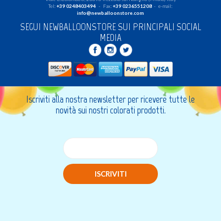
Tel:
+39 0248403494
- Fax:
+39 0236551208
- e-mail:
info@newballoonstore.com
SEGUI NEWBALLOONSTORE SUI PRINCIPALI SOCIAL
MEDIA
Iscriviti alla nostra newsletter per ricevere tutte le
novità sui nostri colorati prodotti.
ISCRIVITI