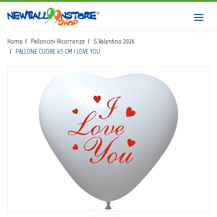
HOME
Toggl
navig
SHOP
Home
Palloncini Ricorrenze
S.Valentino 2026
PALLONE CUORE 65 CM I LOVE YOU
CATALOGO
CHI SIAMO
CORSI BALLOON ART
INVIO LOGO
CONTATTI
EVENTI NBS