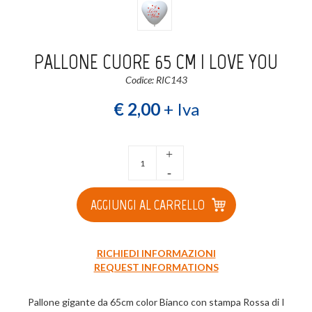
Login
Registrati
PALLONE CUORE 65 CM I LOVE YOU
Wishlist
0
Codice: RIC143
€ 2,00
+ Iva
+
-
AGGIUNGI AL CARRELLO
RICHIEDI INFORMAZIONI
REQUEST INFORMATIONS
Pallone gigante da 65cm color Bianco con stampa Rossa di I