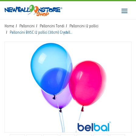
HOME
Toggl
navig
SHOP
Home
Palloncini
Palloncini Tondi
Palloncini 12 pollici
Palloncini B95C 12 pollici (30cm) Crystall…
CATALOGO
CHI SIAMO
CORSI BALLOON ART
INVIO LOGO
CONTATTI
EVENTI NBS