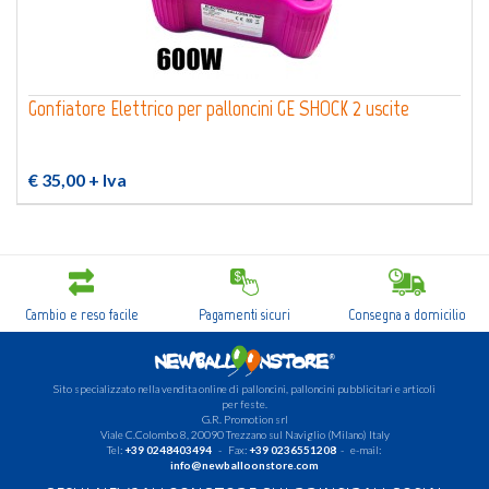
Gonfiatore Elettrico per palloncini GE SHOCK 2 uscite
€ 35,00
+ Iva
Cambio e reso facile
Pagamenti sicuri
Consegna a domicilio
Sito specializzato nella vendita online di palloncini, palloncini pubblicitari e articoli
per feste.
G.R. Promotion srl
Viale C.Colombo 8, 20090 Trezzano sul Naviglio (Milano) Italy
Tel:
+39 0248403494
- Fax:
+39 0236551208
- e-mail:
info@newballoonstore.com