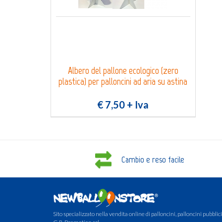
Albero del pallone ecologico (zero
plastica) per palloncini ad aria su astina
€ 7,50
+ Iva
Cambio e reso facile
Sito specializzato nella vendita online di palloncini, palloncini pubblicit