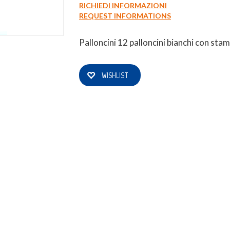
RICHIEDI INFORMAZIONI
REQUEST INFORMATIONS
0
Login
Registrati
Wishlist
Palloncini 12 palloncini bianchi con st
WISHLIST