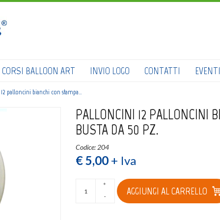
HOME
SHOP
CATALOGO
CORSI BALLOON ART
INVIO LOGO
CONTATTI
EVENT
CHI SIAMO
 12 palloncini bianchi con stampa…
CORSI BALLOON ART
PALLONCINI 12 PALLONCINI 
BUSTA DA 50 PZ.
INVIO LOGO
Codice: 204
CONTATTI
€ 5,00
+ Iva
EVENTI NBS
+
AGGIUNGI AL CARRELLO
-