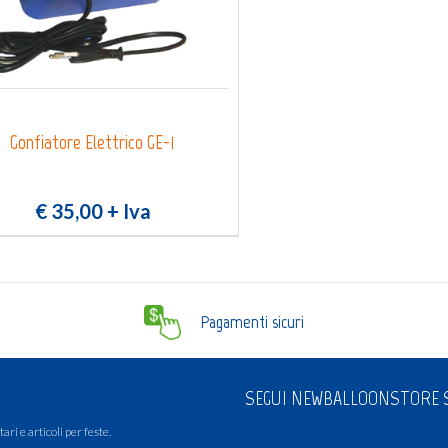
Gonfiatore Elettrico GE-1
€ 35,00
+ Iva
Pagamenti sicuri
SEGUI NEWBALLOONSTORE S
ari e articoli per feste.