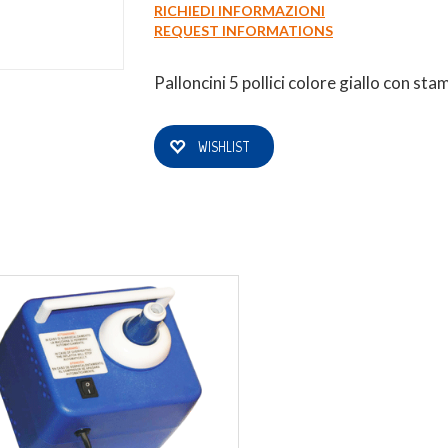
RICHIEDI INFORMAZIONI
REQUEST INFORMATIONS
0
Login
Registrati
Wishlist
Palloncini 5 pollici colore giallo con s
WISHLIST