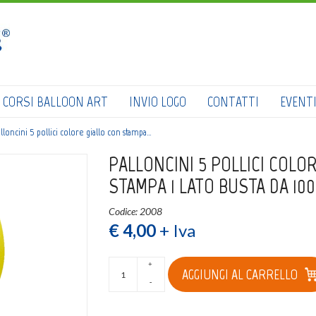
HOME
SHOP
CATALOGO
CORSI BALLOON ART
INVIO LOGO
CONTATTI
EVENT
CHI SIAMO
lloncini 5 pollici colore giallo con stampa…
CORSI BALLOON ART
PALLONCINI 5 POLLICI COLO
STAMPA 1 LATO BUSTA DA 100
INVIO LOGO
Codice: 2008
CONTATTI
€ 4,00
+ Iva
EVENTI NBS
+
AGGIUNGI AL CARRELLO
-