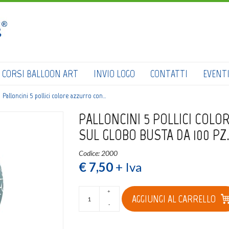
HOME
SHOP
CATALOGO
CORSI BALLOON ART
INVIO LOGO
CONTATTI
EVENT
CHI SIAMO
Palloncini 5 pollici colore azzurro con…
CORSI BALLOON ART
PALLONCINI 5 POLLICI COLO
SUL GLOBO BUSTA DA 100 PZ
INVIO LOGO
Codice: 2000
CONTATTI
€ 7,50
+ Iva
EVENTI NBS
+
AGGIUNGI AL CARRELLO
-