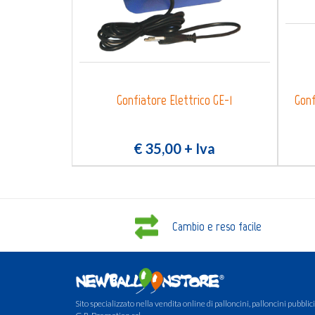
Gonfiatore Elettrico GE-1
Gonf
€ 35,00
+ Iva
Cambio e reso facile
Sito specializzato nella vendita online di palloncini, palloncini pubblicit