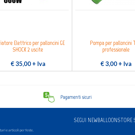
iatore Elettrico per palloncini GE
Pompa per palloncini 
SHOCK 2 uscite
professionale
€ 35,00
+ Iva
€ 3,00
+ Iva
Pagamenti sicuri
SEGUI NEWBALLOONSTORE S
ari e articoli per feste.