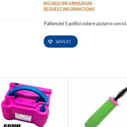
RICHIEDI INFORMAZIONI
REQUEST INFORMATIONS
0
Login
Registrati
Wishlist
Palloncini 5 pollici colore azzurro con 
WISHLIST