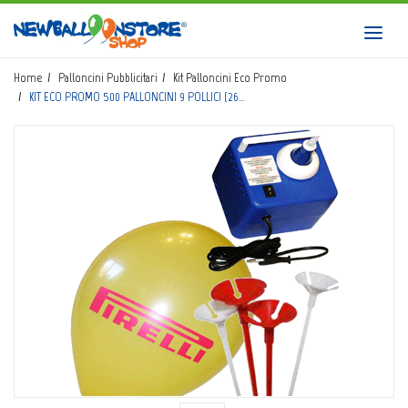
HOME
Toggl
navig
SHOP
Home
Palloncini Pubblicitari
Kit Palloncini Eco Promo
KIT ECO PROMO 500 PALLONCINI 9 POLLICI (26…
CATALOGO
CHI SIAMO
CORSI BALLOON ART
INVIO LOGO
CONTATTI
EVENTI NBS