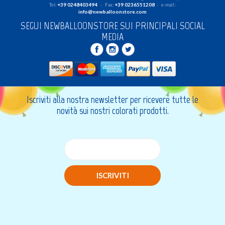
Tel:
+39 0248403494
- Fax:
+39 0236551208
- e-mail:
info@newballoonstore.com
SEGUI NEWBALLOONSTORE SUI PRINCIPALI SOCIAL
MEDIA
Iscriviti alla nostra newsletter per ricevere tutte le
novità sui nostri colorati prodotti.
ISCRIVITI