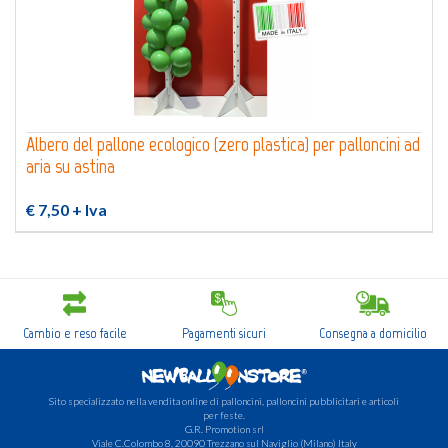
Albero del pallone ecologico (zero plastica) per palloncini ad
aria su astina
€ 7,50
+ Iva
Cambio e reso facile
Pagamenti sicuri
Consegna a domicilio
Sito specializzato nella vendita online di palloncini, palloncini pubblicitari e articoli
per feste.
G.R. Promotion srl
Viale C.Colombo 8, 20090 Trezzano sul Naviglio (Milano) Italy