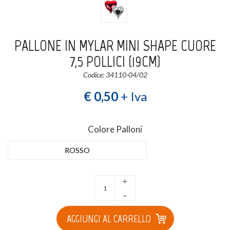
Login
Registrati
PALLONE IN MYLAR MINI SHAPE CUORE
Wishlist
0
7,5 POLLICI (19CM)
Codice: 34110-04/02
€ 0,50
+ Iva
Colore Palloni
ROSSO
+
-
AGGIUNGI AL CARRELLO