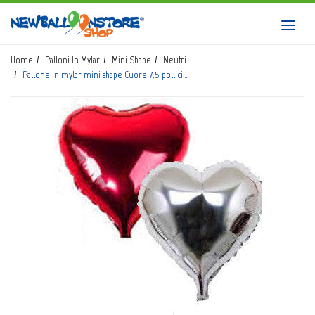
HOME
Toggl
navig
SHOP
Home
Palloni In Mylar
Mini Shape
Neutri
Pallone in mylar mini shape Cuore 7,5 pollici…
CATALOGO
CHI SIAMO
CORSI BALLOON ART
INVIO LOGO
CONTATTI
EVENTI NBS