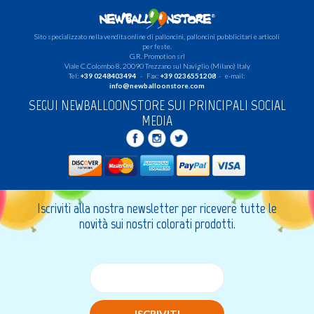
Sito specializzato nella vendita online di palloncini, palloncini pubblicitari e articoli
per feste.
G.R. Promotion srl
Viale C.Colombo 8, 20090 Trezzano sul Naviglio (Milano) Italy
Tel:
+39 0248403494
- Fax:
+39 0236551208
- e-mail:
info@newballoonstore.com
SEGUI NEWBALLOONSTORE SUI PRINCIPALI SOCIAL
MEDIA
Iscriviti alla nostra newsletter per ricevere tutte le
novità sui nostri colorati prodotti.