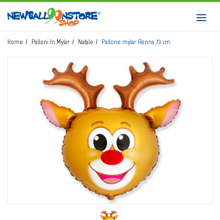
HOME
Toggl
navig
SHOP
Home
Palloni In Mylar
Natale
Pallone mylar Renna 73 cm
CATALOGO
CHI SIAMO
CORSI BALLOON ART
INVIO LOGO
CONTATTI
EVENTI NBS