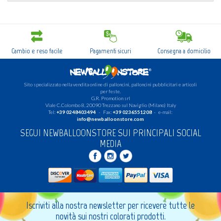
Cambio e reso facile
Pagamenti sicuri
Consegna a domicilio
Sito specializzato nella vendita online di palloncini, palloncini pubblicitari e articoli
per feste.
G.R. Promotion srl
Viale C.Colombo 8, 20090 Trezzano sul Naviglio (Milano) Italy
Tel:
+39 0248403494
- Fax:
+39 0236551208
- e-mail:
info@newballoonstore.com
SEGUI NEWBALLOONSTORE SUI PRINCIPALI SOCIAL
MEDIA
Iscriviti alla nostra newsletter per ricevere tutte le
novità sui nostri colorati prodotti.