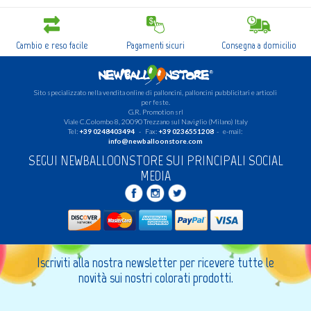
Cambio e reso facile
Pagamenti sicuri
Consegna a domicilio
Sito specializzato nella vendita online di palloncini, palloncini pubblicitari e articoli
per feste.
G.R. Promotion srl
Viale C.Colombo 8, 20090 Trezzano sul Naviglio (Milano) Italy
Tel:
+39 0248403494
- Fax:
+39 0236551208
- e-mail:
info@newballoonstore.com
SEGUI NEWBALLOONSTORE SUI PRINCIPALI SOCIAL
MEDIA
Iscriviti alla nostra newsletter per ricevere tutte le
novità sui nostri colorati prodotti.