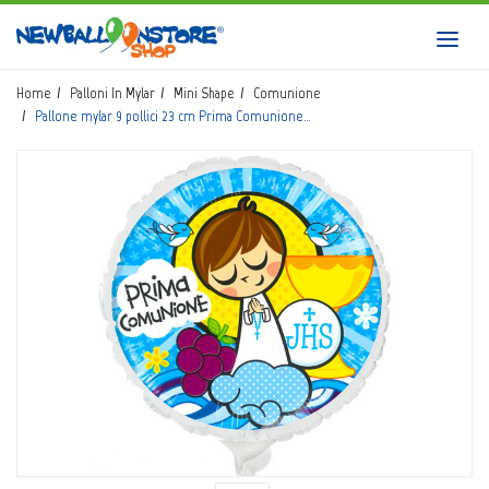
HOME
Toggl
navig
SHOP
Home
Palloni In Mylar
Mini Shape
Comunione
Pallone mylar 9 pollici 23 cm Prima Comunione…
CATALOGO
CHI SIAMO
CORSI BALLOON ART
INVIO LOGO
CONTATTI
EVENTI NBS