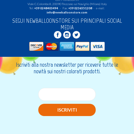
Viale C.Colombo 8, 20090 Trezzano sul Naviglio (Milano) Italy
Tel:
+39 0248403494
- Fax:
+39 0236551208
- e-mail:
info@newballoonstore.com
SEGUI NEWBALLOONSTORE SUI PRINCIPALI SOCIAL
MEDIA
Iscriviti alla nostra newsletter per ricevere tutte le
novità sui nostri colorati prodotti.
ISCRIVITI