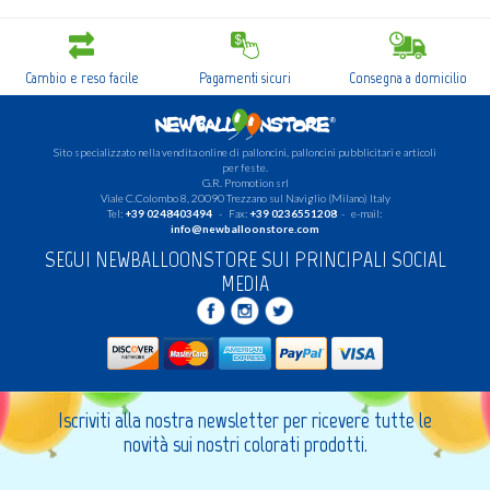
Cambio e reso facile
Pagamenti sicuri
Consegna a domicilio
Sito specializzato nella vendita online di palloncini, palloncini pubblicitari e articoli
per feste.
G.R. Promotion srl
Viale C.Colombo 8, 20090 Trezzano sul Naviglio (Milano) Italy
Tel:
+39 0248403494
- Fax:
+39 0236551208
- e-mail:
info@newballoonstore.com
SEGUI NEWBALLOONSTORE SUI PRINCIPALI SOCIAL
MEDIA
Iscriviti alla nostra newsletter per ricevere tutte le
novità sui nostri colorati prodotti.