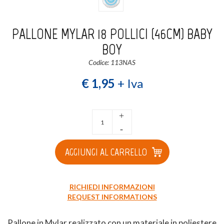
Login
Registrati
PALLONE MYLAR 18 POLLICI (46CM) BABY
BOY
Wishlist
0
Codice: 113NAS
€ 1,95
+ Iva
+
-
AGGIUNGI AL CARRELLO
RICHIEDI INFORMAZIONI
REQUEST INFORMATIONS
Pallone in Mylar realizzato con un materiale in poliestere