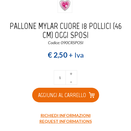
Login
Registrati
PALLONE MYLAR CUORE 18 POLLICI (46
Wishlist
0
CM) OGGI SPOSI
Codice: 090CRSPOSI
€ 2,50
+ Iva
+
-
AGGIUNGI AL CARRELLO
RICHIEDI INFORMAZIONI
REQUEST INFORMATIONS