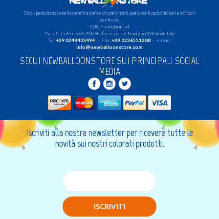
Sito specializzato nella vendita online di palloncini, palloncini pubblicitari e articoli
per feste.
G.R. Promotion srl
Viale C.Colombo 8, 20090 Trezzano sul Naviglio (Milano) Italy
Tel:
+39 0248403494
- Fax:
+39 0236551208
- e-mail:
info@newballoonstore.com
SEGUI NEWBALLOONSTORE SUI PRINCIPALI SOCIAL
MEDIA
Iscriviti alla nostra newsletter per ricevere tutte le
novità sui nostri colorati prodotti.
ISCRIVITI