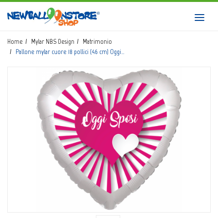
HOME
Toggl
navig
SHOP
Home
Mylar NBS Design
Matrimonio
Pallone mylar cuore 18 pollici (46 cm) Oggi…
CATALOGO
CHI SIAMO
CORSI BALLOON ART
INVIO LOGO
CONTATTI
EVENTI NBS