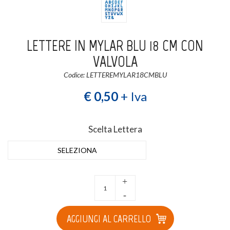
Login
Registrati
LETTERE IN MYLAR BLU 18 CM CON
Wishlist
0
VALVOLA
Codice: LETTEREMYLAR18CMBLU
€ 0,50
+ Iva
Scelta Lettera
SELEZIONA
+
-
AGGIUNGI AL CARRELLO