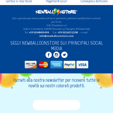
Cambio e reso facile
Pagamenti sicuri
Consegna a domicilio
Sito specializzato nella vendita online di palloncini, palloncini pubblicitari e articoli
per feste.
G.R. Promotion srl
Viale C.Colombo 8, 20090 Trezzano sul Naviglio (Milano) Italy
Tel:
+39 0248403494
- Fax:
+39 0236551208
- e-mail:
info@newballoonstore.com
SEGUI NEWBALLOONSTORE SUI PRINCIPALI SOCIAL
MEDIA
Iscriviti alla nostra newsletter per ricevere tutte le
novità sui nostri colorati prodotti.