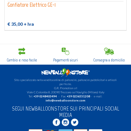
Gonfiatore Elettrico GE-1
€ 35,00
+ Iva
Cambio e reso facile
Pagamenti sicuri
Consegna a domicilio
Sito specializzato nella vendita online di palloncini, palloncini pubblicitari e articoli
per feste.
G.R. Promotion srl
Viale C.Colombo 8, 20090 Trezzano sul Naviglio (Milano) Italy
Tel:
+39 0248403494
- Fax:
+39 0236551208
- e-mail:
info@newballoonstore.com
SEGUI NEWBALLOONSTORE SUI PRINCIPALI SOCIAL
MEDIA