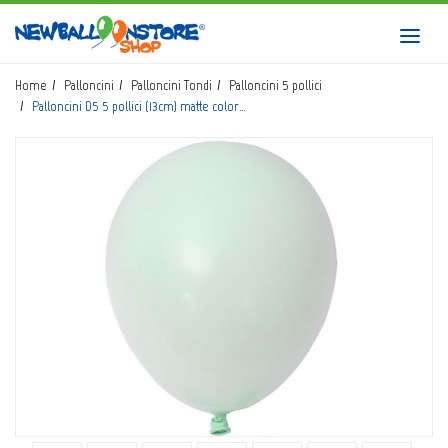
HOME
Toggl
navig
SHOP
Home
Palloncini
Palloncini Tondi
Palloncini 5 pollici
Palloncini D5 5 pollici (13cm) matte color…
CATALOGO
CHI SIAMO
CORSI BALLOON ART
INVIO LOGO
CONTATTI
EVENTI NBS