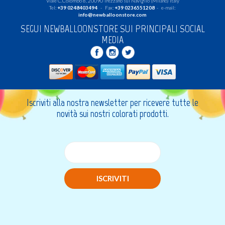
Viale C.Colombo 8, 20090 Trezzano sul Naviglio (Milano) Italy
Tel:
+39 0248403494
- Fax:
+39 0236551208
- e-mail:
info@newballoonstore.com
SEGUI NEWBALLOONSTORE SUI PRINCIPALI SOCIAL
MEDIA
Iscriviti alla nostra newsletter per ricevere tutte le
novità sui nostri colorati prodotti.
ISCRIVITI