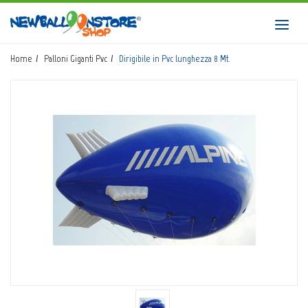
HOME
Toggl
navig
SHOP
Home
Palloni Giganti Pvc
Dirigibile in Pvc lunghezza 8 Mt.
CATALOGO
CHI SIAMO
CORSI BALLOON ART
INVIO LOGO
CONTATTI
EVENTI NBS