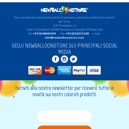
Sito specializzato nella vendita online di palloncini, palloncini pubblicitari e articoli
per feste.
G.R. Promotion srl
Viale C.Colombo 8, 20090 Trezzano sul Naviglio (Milano) Italy
Tel:
+39 0248403494
- Fax:
+39 0236551208
- e-mail:
info@newballoonstore.com
SEGUI NEWBALLOONSTORE SUI PRINCIPALI SOCIAL
MEDIA
Iscriviti alla nostra newsletter per ricevere tutte le
novità sui nostri colorati prodotti.