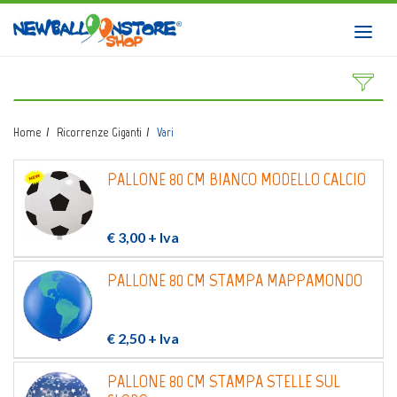
HOME
Toggl
navig
SHOP
CATALOGO
Home
Ricorrenze Giganti
Vari
CHI SIAMO
PALLONE 80 CM BIANCO MODELLO CALCIO
CORSI BALLOON ART
INVIO LOGO
€ 3,00
+ Iva
CONTATTI
PALLONE 80 CM STAMPA MAPPAMONDO
EVENTI NBS
€ 2,50
+ Iva
PALLONE 80 CM STAMPA STELLE SUL