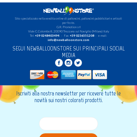
Sito specializzato nella vendita online di palloncini, palloncini pubblicitari e articoli
per feste.
G.R. Promotion srl
Viale C.Colombo 8, 20090 Trezzano sul Naviglio (Milano) Italy
Tel:
+39 0248403494
- Fax:
+39 0236551208
- e-mail:
info@newballoonstore.com
SEGUI NEWBALLOONSTORE SUI PRINCIPALI SOCIAL
MEDIA
Iscriviti alla nostra newsletter per ricevere tutte le
novità sui nostri colorati prodotti.