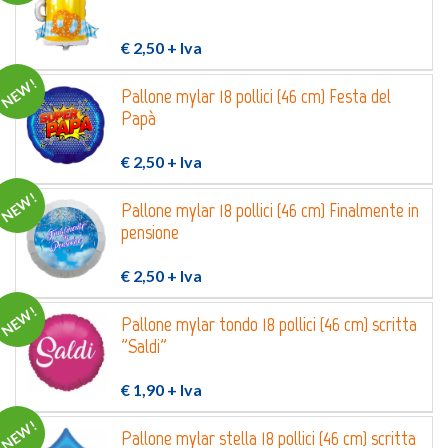
Login
Registrati
€ 2,50
+ Iva
NEW!
Pallone mylar 18 pollici (46 cm) Festa del
Wishlist
0
Papà
€ 2,50
+ Iva
NEW!
Pallone mylar 18 pollici (46 cm) Finalmente in
pensione
€ 2,50
+ Iva
NEW!
Pallone mylar tondo 18 pollici (46 cm) scritta
"Saldi"
€ 1,90
+ Iva
NEW!
Pallone mylar stella 18 pollici (46 cm) scritta