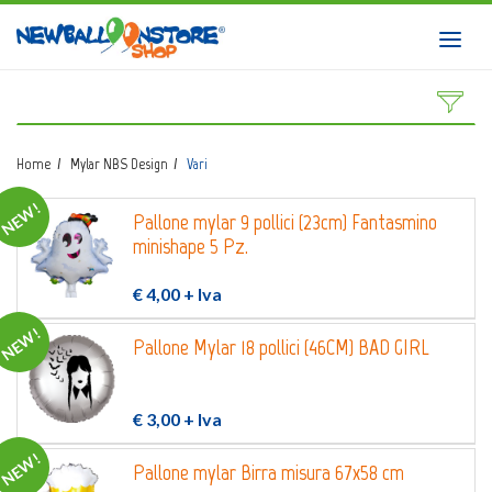
HOME
Toggl
navig
SHOP
CATALOGO
Home
Mylar NBS Design
Vari
CHI SIAMO
NEW!
Pallone mylar 9 pollici (23cm) Fantasmino
CORSI BALLOON ART
minishape 5 Pz.
INVIO LOGO
€ 4,00
+ Iva
CONTATTI
NEW!
Pallone Mylar 18 pollici (46CM) BAD GIRL
EVENTI NBS
€ 3,00
+ Iva
NEW!
Pallone mylar Birra misura 67x58 cm