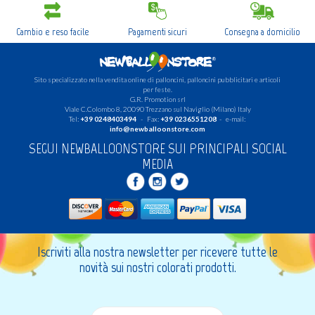
Login
Registrati
Cambio e reso facile
Pagamenti sicuri
Consegna a domicilio
Wishlist
0
Sito specializzato nella vendita online di palloncini, palloncini pubblicitari e articoli
per feste.
G.R. Promotion srl
Viale C.Colombo 8, 20090 Trezzano sul Naviglio (Milano) Italy
Tel:
+39 0248403494
- Fax:
+39 0236551208
- e-mail:
info@newballoonstore.com
SEGUI NEWBALLOONSTORE SUI PRINCIPALI SOCIAL
MEDIA
Iscriviti alla nostra newsletter per ricevere tutte le
novità sui nostri colorati prodotti.