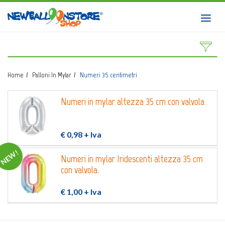
HOME
Toggl
navig
SHOP
CATALOGO
Home
Palloni In Mylar
Numeri 35 centimetri
CHI SIAMO
Numeri in mylar altezza 35 cm con valvola
CORSI BALLOON ART
INVIO LOGO
€ 0,98
+ Iva
CONTATTI
NEW!
Numeri in mylar Iridescenti altezza 35 cm
con valvola.
EVENTI NBS
€ 1,00
+ Iva