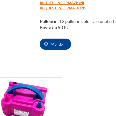
RICHIEDI INFORMAZIONI
REQUEST INFORMATIONS
0
Login
Registrati
Wishlist
Palloncini 12 pollici in colori assorti
Busta da 50 Pz.
WISHLIST