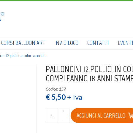
HOME
SHOP
CATALOGO
CORSI BALLOON ART
INVIO LOGO
CONTATTI
EVENT
CHI SIAMO
ini 12 pollici in colori assortiti…
CORSI BALLOON ART
PALLONCINI 12 POLLICI IN 
COMPLEANNO 18 ANNI STAMP
INVIO LOGO
Codice: 157
CONTATTI
€ 5,50
+ Iva
EVENTI NBS
+
AGGIUNGI AL CARRELLO
-