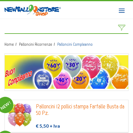
HOME
Toggl
navig
SHOP
CATALOGO
Home
Palloncini Ricorrenze
Palloncini Compleanno
CHI SIAMO
CORSI BALLOON ART
INVIO LOGO
CONTATTI
EVENTI NBS
NEW!
Palloncini 12 pollici stampa Farfalle Busta da
50 Pz.
€ 5,50
+ Iva