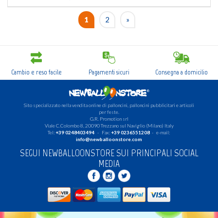
1
2
»
Cambio e reso facile
Pagamenti sicuri
Consegna a domicilio
Sito specializzato nella vendita online di palloncini, palloncini pubblicitari e articoli
per feste.
G.R. Promotion srl
Viale C.Colombo 8, 20090 Trezzano sul Naviglio (Milano) Italy
Tel:
+39 0248403494
- Fax:
+39 0236551208
- e-mail:
info@newballoonstore.com
SEGUI NEWBALLOONSTORE SUI PRINCIPALI SOCIAL
MEDIA