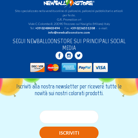
Sito specializzato nella vendita online di palloncini, palloncini pubblicitari e articoli
per feste.
G.R. Promotion srl
Viale C.Colombo 8, 20090 Trezzano sul Naviglio (Milano) Italy
Tel:
+39 0248403494
- Fax:
+39 0236551208
- e-mail:
info@newballoonstore.com
SEGUI NEWBALLOONSTORE SUI PRINCIPALI SOCIAL
MEDIA
Iscriviti alla nostra newsletter per ricevere tutte le
novità sui nostri colorati prodotti.
ISCRIVITI