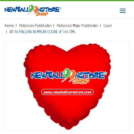
HOME
Toggl
navig
SHOP
Home
Palloncini Pubblicitari
Palloncini Mylar Pubblicitari
Cuori
KIT 50 PALLONI IN MYLAR CUORE 18" (45 CM)…
CATALOGO
CHI SIAMO
CORSI BALLOON ART
INVIO LOGO
CONTATTI
EVENTI NBS