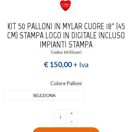
Login
Registrati
KIT 50 PALLONI IN MYLAR CUORE 18" (45
Wishlist
0
CM) STAMPA LOGO IN DIGITALE INCLUSO
IMPIANTI STAMPA
Codice: kit50cuori
€ 150,00
+ Iva
Colore Palloni
SELEZIONA
+
-