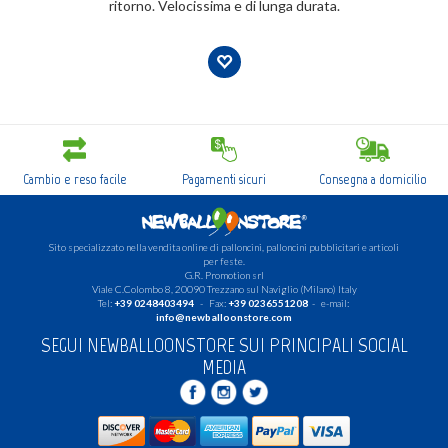
ritorno. Velocissima e di lunga durata.
Cambio e reso facile
Pagamenti sicuri
Consegna a domicilio
Sito specializzato nella vendita online di palloncini, palloncini pubblicitari e articoli
per feste.
G.R. Promotion srl
Viale C.Colombo 8, 20090 Trezzano sul Naviglio (Milano) Italy
Tel:
+39 0248403494
- Fax:
+39 0236551208
- e-mail:
info@newballoonstore.com
SEGUI NEWBALLOONSTORE SUI PRINCIPALI SOCIAL
MEDIA