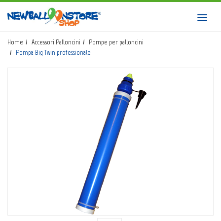
HOME
Toggl
navig
SHOP
Home
Accessori Palloncini
Pompe per palloncini
Pompa Big Twin professionale
CATALOGO
CHI SIAMO
CORSI BALLOON ART
INVIO LOGO
CONTATTI
EVENTI NBS