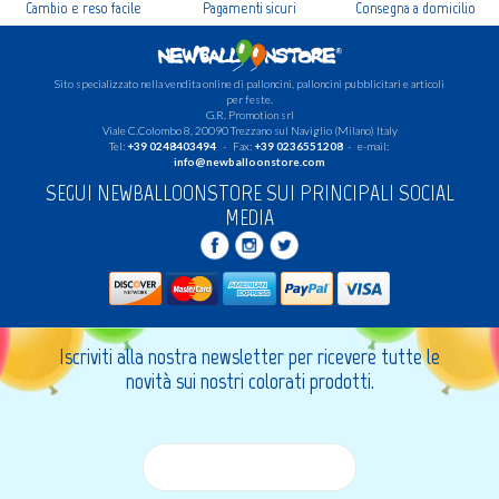
Cambio e reso facile
Pagamenti sicuri
Consegna a domicilio
Sito specializzato nella vendita online di palloncini, palloncini pubblicitari e articoli
per feste.
G.R. Promotion srl
Viale C.Colombo 8, 20090 Trezzano sul Naviglio (Milano) Italy
Tel:
+39 0248403494
- Fax:
+39 0236551208
- e-mail:
info@newballoonstore.com
SEGUI NEWBALLOONSTORE SUI PRINCIPALI SOCIAL
MEDIA
Iscriviti alla nostra newsletter per ricevere tutte le
novità sui nostri colorati prodotti.