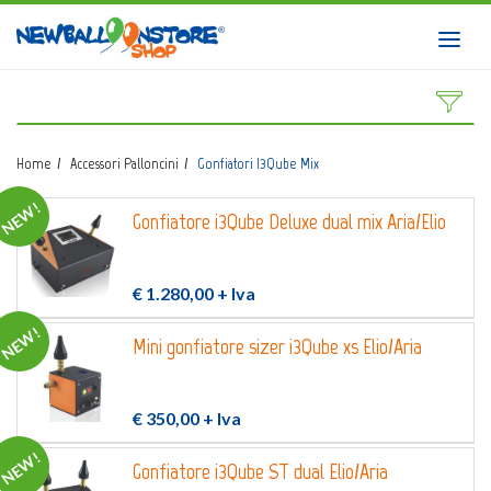
HOME
Toggl
navig
SHOP
CATALOGO
Home
Accessori Palloncini
Gonfiatori I3Qube Mix
CHI SIAMO
NEW!
Gonfiatore i3Qube Deluxe dual mix Aria/Elio
CORSI BALLOON ART
INVIO LOGO
€ 1.280,00
+ Iva
CONTATTI
NEW!
Mini gonfiatore sizer i3Qube xs Elio/Aria
EVENTI NBS
€ 350,00
+ Iva
NEW!
Gonfiatore i3Qube ST dual Elio/Aria