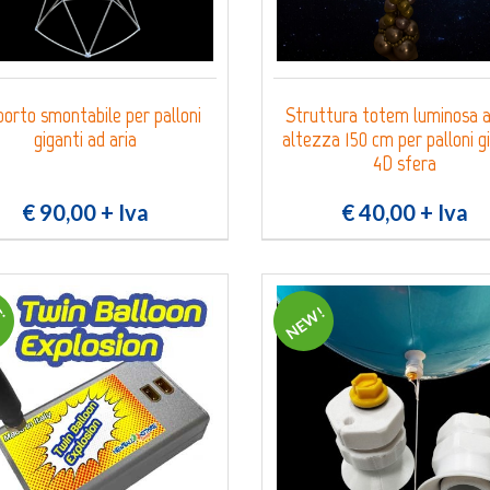
0
Login
Registrati
Wishlist
orto smontabile per palloni
Struttura totem luminosa 
giganti ad aria
altezza 150 cm per palloni g
4D sfera
€ 90,00
+ Iva
€ 40,00
+ Iva
!
NEW!