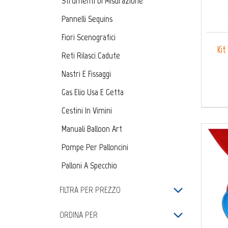
Strumenti Di Misurazione
Pannelli Sequins
Fiori Scenografici
Kit
Reti Rilasci Cadute
Nastri E Fissaggi
Gas Elio Usa E Getta
Cestini In Vimini
Manuali Balloon Art
Pompe Per Palloncini
Palloni A Specchio
Kit Fai Da Te
FILTRA PER PREZZO
ORDINA PER