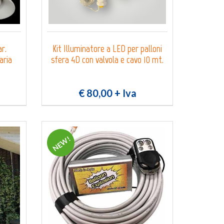
ar.
Kit Illuminatore a LED per palloni
aria
sfera 4D con valvola e cavo 10 mt.
€ 80,00
+ Iva
NEW!