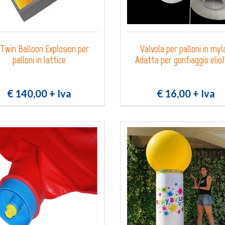
 Twin Balloon Explosion per
Valvola per palloni in myl
palloni in lattice
Adatta per gonfiaggio elio/
€ 140,00
+ Iva
€ 16,00
+ Iva