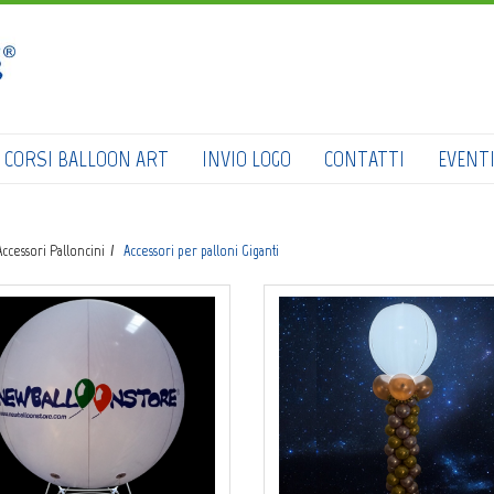
HOME
SHOP
CATALOGO
CORSI BALLOON ART
INVIO LOGO
CONTATTI
EVENT
CHI SIAMO
CORSI BALLOON ART
Accessori Palloncini
Accessori per palloni Giganti
INVIO LOGO
CONTATTI
EVENTI NBS