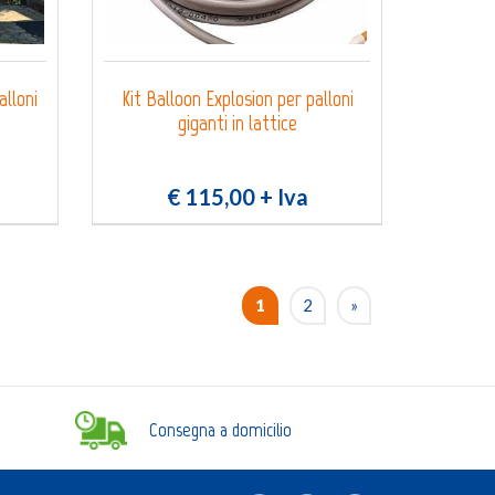
lloni
Kit Balloon Explosion per palloni
giganti in lattice
€ 115,00
+ Iva
1
2
»
Consegna a domicilio