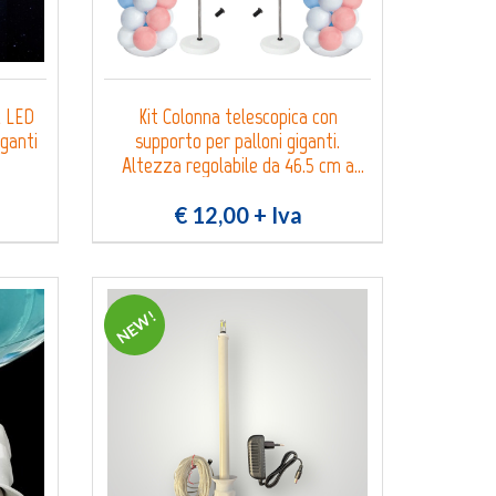
a LED
Kit Colonna telescopica con
iganti
supporto per palloni giganti.
Altezza regolabile da 46.5 cm a
208 cm
€ 12,00
+ Iva
NEW!