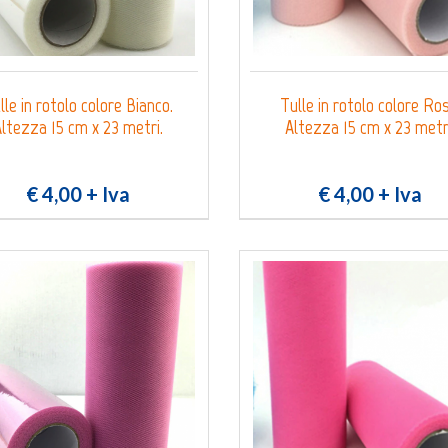
0
Login
Registrati
Wishlist
lle in rotolo colore Bianco.
Tulle in rotolo colore Ros
ltezza 15 cm x 23 metri.
Altezza 15 cm x 23 metr
€ 4,00
+ Iva
€ 4,00
+ Iva