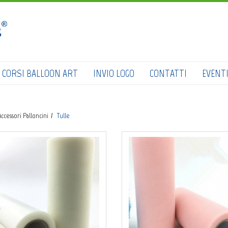
HOME
SHOP
CATALOGO
CORSI BALLOON ART
INVIO LOGO
CONTATTI
EVENT
CHI SIAMO
CORSI BALLOON ART
Accessori Palloncini
Tulle
INVIO LOGO
CONTATTI
EVENTI NBS