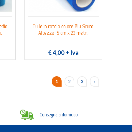
edio.
Tulle in rotolo colore Blu Scuro.
i.
Altezza 15 cm x 23 metri.
€ 4,00
+ Iva
1
2
3
»
Consegna a domicilio