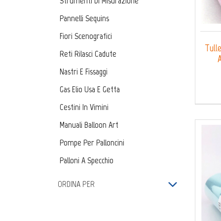
Strumenti Di Misurazione
Pannelli Sequins
Fiori Scenografici
Tulle
Reti Rilasci Cadute
A
Nastri E Fissaggi
Gas Elio Usa E Getta
Cestini In Vimini
Manuali Balloon Art
Pompe Per Palloncini
Palloni A Specchio
Kit Fai Da Te
ORDINA PER