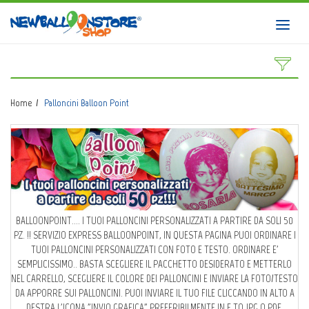
HOME
Toggl
navig
SHOP
CATALOGO
Home
Palloncini Balloon Point
CHI SIAMO
CORSI BALLOON ART
INVIO LOGO
CONTATTI
BALLOONPOINT.... I TUOI PALLONCINI PERSONALIZZATI A PARTIRE DA SOLI 50
PZ. !! SERVIZIO EXPRESS BALLOONPOINT, IN QUESTA PAGINA PUOI ORDINARE I
EVENTI NBS
TUOI PALLONCINI PERSONALIZZATI CON FOTO E TESTO. ORDINARE E'
SEMPLICISSIMO.. BASTA SCEGLIERE IL PACCHETTO DESIDERATO E METTERLO
NEL CARRELLO, SCEGLIERE IL COLORE DEI PALLONCINI E INVIARE LA FOTO/TESTO
DA APPORRE SUI PALLONCINI. PUOI INVIARE IL TUO FILE CLICCANDO IN ALTO A
DESTRA L'ICONA "INVIO GRAFICA" PREFERIBILMENTE IN F.TO JPG O PDF.