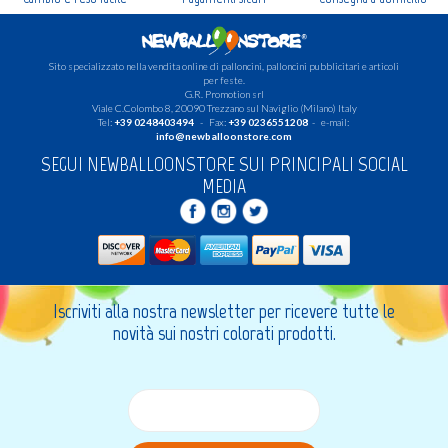
Sito specializzato nella vendita online di palloncini, palloncini pubblicitari e articoli
per feste.
G.R. Promotion srl
Viale C.Colombo 8, 20090 Trezzano sul Naviglio (Milano) Italy
Tel:
+39 0248403494
- Fax:
+39 0236551208
- e-mail:
info@newballoonstore.com
SEGUI NEWBALLOONSTORE SUI PRINCIPALI SOCIAL
MEDIA
Iscriviti alla nostra newsletter per ricevere tutte le
novità sui nostri colorati prodotti.