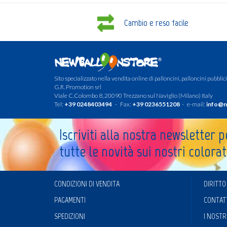
Cambio e reso facile
Sito specializzato nella vendita online di palloncini, palloncini pubblicit
G.R. Promotion srl
Viale C.Colombo 8, 20090 Trezzano sul Naviglio (Milano) Italy
Tel:
+39 0248403494
- Fax:
+39 0236551208
- e-mail:
info@n
Iscriviti alla nostra newsletter 
tutte le novità sui nostri colorat
CONDIZIONI DI VENDITA
DIRITTO
PAGAMENTI
CONTAT
SPEDIZIONI
I NOSTR