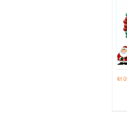
Kit G