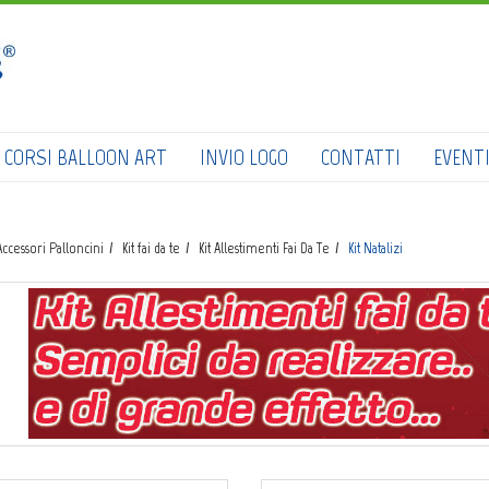
HOME
SHOP
CATALOGO
CORSI BALLOON ART
INVIO LOGO
CONTATTI
EVENT
CHI SIAMO
CORSI BALLOON ART
Accessori Palloncini
Kit fai da te
Kit Allestimenti Fai Da Te
Kit Natalizi
INVIO LOGO
CONTATTI
EVENTI NBS