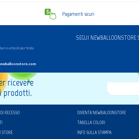
Pagamenti sicuri
SEGUI NEWBALLOONSTORE S
ari e articoli per feste.
ewballoonstore.com
per ricevere
i prodotti.
 DI RECESSO
DIVENTA NEWBALOONSTORE
TI
TABELLA COLORI
I STORE
INFO SULLA STAMPA