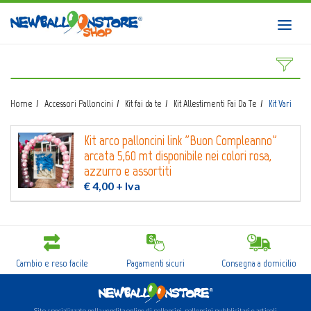
HOME
Toggl
navig
SHOP
CATALOGO
Home
Accessori Palloncini
Kit fai da te
Kit Allestimenti Fai Da Te
Kit Vari
CHI SIAMO
Kit arco palloncini link "Buon Compleanno"
CORSI BALLOON ART
arcata 5,60 mt disponibile nei colori rosa,
azzurro e assortiti
INVIO LOGO
€ 4,00
+ Iva
CONTATTI
EVENTI NBS
Cambio e reso facile
Pagamenti sicuri
Consegna a domicilio
Sito specializzato nella vendita online di palloncini, palloncini pubblicitari e articoli